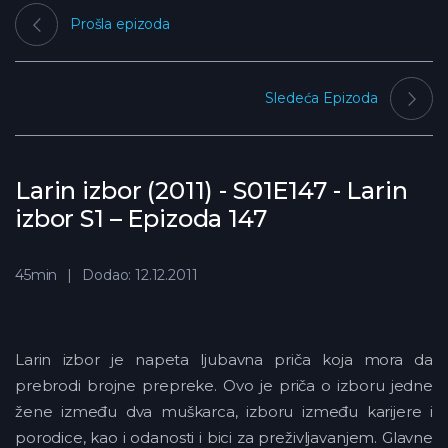
Prošla epizoda
Sledeća Epizoda
Larin izbor (2011) - S01E147 - Larin
izbor S1 – Epizoda 147
45min
Dodao: 12.12.2011
Larin izbor je napeta ljubavna priča koja mora da
prebrodi brojne prepreke. Ovo je priča o izboru jedne
žene između dva muškarca, izboru između karijere i
porodice, kao i odanosti i bici za preživljavanjem. Glavne