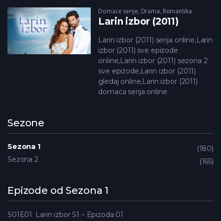
Domace serije
,
Drama
,
Romantika
Larin izbor (2011)
Larin izbor (2011) serija online,Larin
izbor (2011) sve epizode
online,Larin izbor (2011) sezona 2
sve epizode,Larin izbor (2011)
gledaj online,Larin izbor (2011)
domaca serija online
Sezone
Sezona 1
180
Sezona 2
165
Epizode od Sezona 1
S01E01
Larin izbor S1 – Epizoda 01