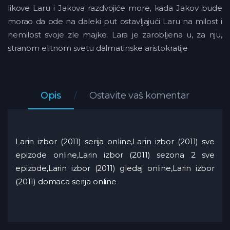
likove Laru i Jakova razdvojiće more, kada Jakov bude
morao da ode na daleki put ostavljajući Laru na milost i
nemilost svoje zle majke. Lara je zarobljena u, za nju,
stranom elitnom svetu dalmatinske aristokratije
Opis
Ostavite vaš komentar
Larin izbor (2011) serija online,Larin izbor (2011) sve
epizode online,Larin izbor (2011) sezona 2 sve
epizode,Larin izbor (2011) gledaj online,Larin izbor
(2011) domaca serija online