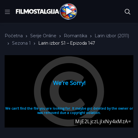
Početna
Serije Online
Romantika
Larin izbor (2011)
Sezona 1
Larin izbor S1 – Epizoda 147