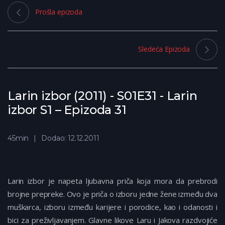
Prošla epizoda
Sledeća Epizoda
Larin izbor (2011) - S01E31 - Larin
izbor S1 – Epizoda 31
45min
Dodao: 12.12.2011
Larin izbor je napeta ljubavna priča koja mora da prebrodi
brojne prepreke. Ovo je priča o izboru jedne žene između dva
muškarca, izboru između karijere i porodice, kao i odanosti i
bici za preživljavanjem. Glavne likove Laru i Jakova razdvojiće