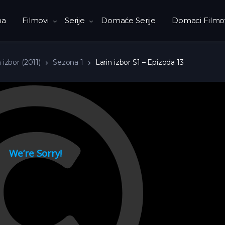
na
Filmovi
Serije
Domaće Serije
Domaci Filmo
 izbor (2011)
Sezona 1
Larin izbor S1 – Epizoda 13