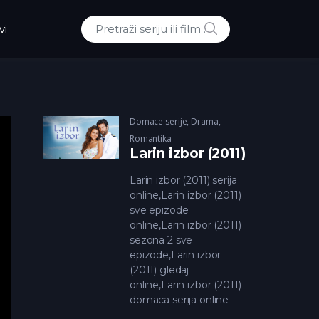
POTRAZI
vi
Traži:
Domace serije
,
Drama
,
Romantika
Larin izbor (2011)
Larin izbor (2011) serija
online,Larin izbor (2011)
sve epizode
online,Larin izbor (2011)
sezona 2 sve
epizode,Larin izbor
(2011) gledaj
online,Larin izbor (2011)
domaca serija online