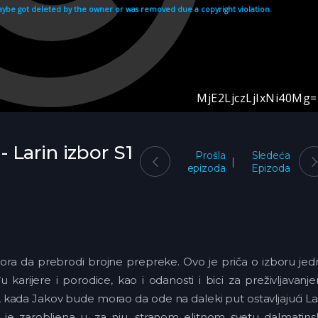
 - Larin izbor S1
Prošla
Sledeća
epizoda
Epizoda
mora da prebrodi brojne prepreke. Ovo je priča o izboru je
arijere i porodice, kao i odanosti i bici za preživljavanj
, kada Jakov bude morao da ode na daleki put ostavljajući L
a je zarobljena u, za nju, stranom elitnom svetu dalmatin