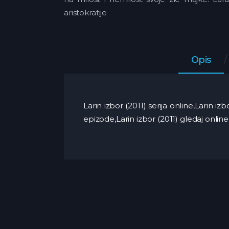
aristokratije
Opis
Larin izbor (2011) serija online,Larin i
epizode,Larin izbor (2011) gledaj online