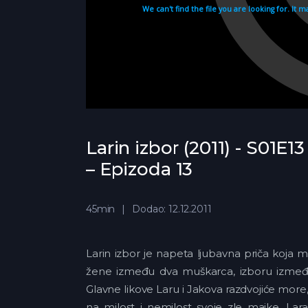
Larin izbor (2011) - S01E13
– Epizoda 13
45min
Dodao: 12.12.2011
Larin izbor je napeta ljubavna priča koja 
žene između dva muškarca, izboru između k
Glavne likove Laru i Jakova razdvojiće more
na milost i nemilost svoje zle majke. Lar