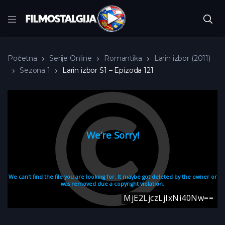
Početna
Serije Online
Romantika
Larin izbor (2011)
Sezona 1
Larin izbor S1 – Epizoda 121