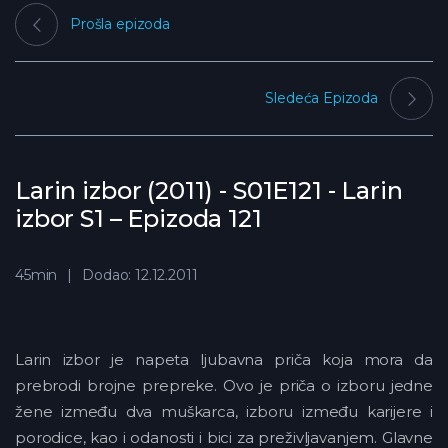
Prošla epizoda
Sledeća Epizoda
Larin izbor (2011) - S01E121 - Larin
izbor S1 – Epizoda 121
45min
Dodao: 12.12.2011
Larin izbor je napeta ljubavna priča koja mora da
prebrodi brojne prepreke. Ovo je priča o izboru jedne
žene između dva muškarca, izboru između karijere i
porodice, kao i odanosti i bici za preživljavanjem. Glavne