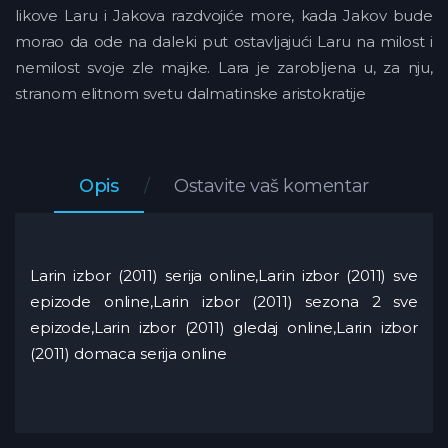
likove Laru i Jakova razdvojiće more, kada Jakov bude
morao da ode na daleki put ostavljajući Laru na milost i
nemilost svoje zle majke. Lara je zarobljena u, za nju,
stranom elitnom svetu dalmatinske aristokratije
Opis
Ostavite vaš komentar
Larin izbor (2011) serija online,Larin izbor (2011) sve
epizode online,Larin izbor (2011) sezona 2 sve
epizode,Larin izbor (2011) gledaj online,Larin izbor
(2011) domaca serija online