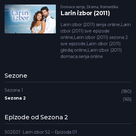
Domace serije
,
Drama
,
Romantika
Larin izbor (2011)
Larin izbor (2011) serija online,Larin
izbor (2011) sve epizode
online,Larin izbor (2011) sezona 2
sve epizode,Larin izbor (2011)
gledaj online,Larin izbor (2011)
domaca serija online
Sezone
Sezona 1
180
Sezona 2
165
Epizode od Sezona 2
S02E01
Larin izbor S2 – Epizoda 01