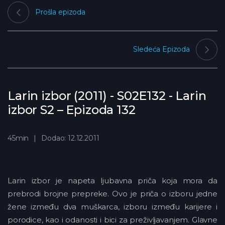
Prošla epizoda
Sledeća Epizoda
Larin izbor (2011) - S02E132 - Larin
izbor S2 – Epizoda 132
45min
Dodao: 12.12.2011
Larin izbor je napeta ljubavna priča koja mora da
prebrodi brojne prepreke. Ovo je priča o izboru jedne
žene između dva muškarca, izboru između karijere i
porodice, kao i odanosti i bici za preživljavanjem. Glavne