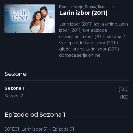
Domace serije
,
Drama
,
Romantika
Larin izbor (2011)
Larin izbor (2011) serija online,Larin
izbor (2011) sve epizode
online,Larin izbor (2011) sezona 2
sve epizode,Larin izbor (2011)
gledaj online,Larin izbor (2011)
domaca serija online
Sezone
Sezona 1
180
Sezona 2
165
Epizode od Sezona 1
S01E01
Larin izbor S1 – Epizoda 01