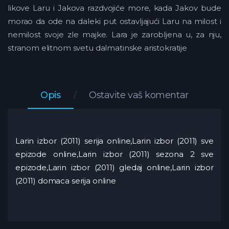
likove Laru i Jakova razdvojiće more, kada Jakov bude
morao da ode na daleki put ostavljajući Laru na milost i
nemilost svoje zle majke. Lara je zarobljena u, za nju,
stranom elitnom svetu dalmatinske aristokratije
Opis
Ostavite vaš komentar
Larin izbor (2011) serija online,Larin izbor (2011) sve
epizode online,Larin izbor (2011) sezona 2 sve
epizode,Larin izbor (2011) gledaj online,Larin izbor
(2011) domaca serija online