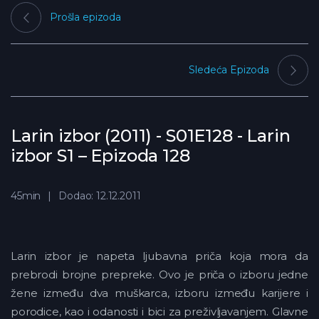
Prošla epizoda
Sledeća Epizoda
Larin izbor (2011) - S01E128 - Larin
izbor S1 – Epizoda 128
45min
Dodao: 12.12.2011
Larin izbor je napeta ljubavna priča koja mora da
prebrodi brojne prepreke. Ovo je priča o izboru jedne
žene između dva muškarca, izboru između karijere i
porodice, kao i odanosti i bici za preživljavanjem. Glavne