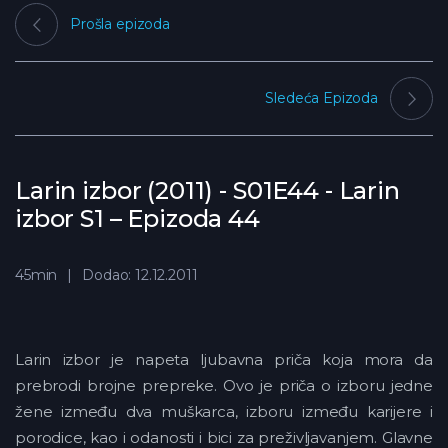
Prošla epizoda
Sledeća Epizoda
Larin izbor (2011) - S01E44 - Larin
izbor S1 – Epizoda 44
45min
Dodao: 12.12.2011
Larin izbor je napeta ljubavna priča koja mora da
prebrodi brojne prepreke. Ovo je priča o izboru jedne
žene između dva muškarca, izboru između karijere i
porodice, kao i odanosti i bici za preživljavanjem. Glavne