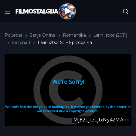
Početna
Serije Online
Romantika
Larin izbor (2011)
Sezona 1
Larin izbor S1 – Epizoda 44