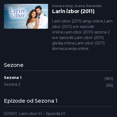
Domace serije
,
Drama
,
Romantika
Larin izbor (2011)
Larin izbor (2011) serija online,Larin
izbor (2011) sve epizode
online,Larin izbor (2011) sezona 2
sve epizode,Larin izbor (2011)
gledaj online,Larin izbor (2011)
domaca serija online
Sezone
Sezona 1
180
Sezona 2
165
Epizode od Sezona 1
S01E01
Larin izbor S1 – Epizoda 01