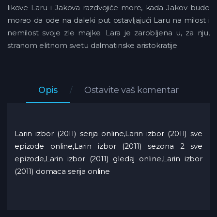
likove Laru i Jakova razdvojiće more, kada Jakov bude
morao da ode na daleki put ostavljajući Laru na milost i
nemilost svoje zle majke. Lara je zarobljena u, za nju,
stranom elitnom svetu dalmatinske aristokratije
Opis
Ostavite vaš komentar
Larin izbor (2011) serija online,Larin izbor (2011) sve
epizode online,Larin izbor (2011) sezona 2 sve
epizode,Larin izbor (2011) gledaj online,Larin izbor
(2011) domaca serija online