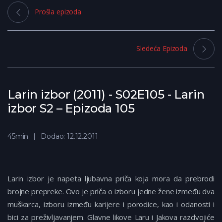
Prošla epizoda
Sledeća Epizoda
Larin izbor (2011) - S02E105 - Larin
izbor S2 – Epizoda 105
45min
Dodao: 12.12.2011
Larin izbor je napeta ljubavna priča koja mora da prebrodi
brojne prepreke. Ovo je priča o izboru jedne žene između dva
muškarca, izboru između karijere i porodice, kao i odanosti i
bici za preživljavanjem. Glavne likove Laru i Jakova razdvojiće