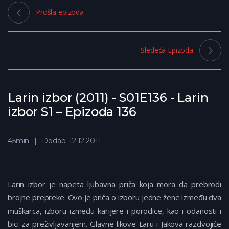
Prošla epizoda
Sledeća Epizoda
Larin izbor (2011) - S01E136 - Larin
izbor S1 – Epizoda 136
45min
Dodao: 12.12.2011
Larin izbor je napeta ljubavna priča koja mora da prebrodi
brojne prepreke. Ovo je priča o izboru jedne žene između dva
muškarca, izboru između karijere i porodice, kao i odanosti i
bici za preživljavanjem. Glavne likove Laru i Jakova razdvojiće