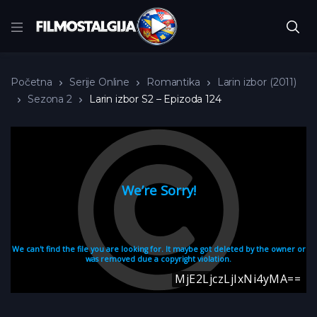
Početna
Serije Online
Romantika
Larin izbor (2011)
Sezona 2
Larin izbor S2 – Epizoda 124