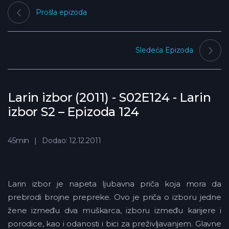
Prošla epizoda
Sledeća Epizoda
Larin izbor (2011) - S02E124 - Larin
izbor S2 – Epizoda 124
45min
Dodao: 12.12.2011
Larin izbor je napeta ljubavna priča koja mora da
prebrodi brojne prepreke. Ovo je priča o izboru jedne
žene između dva muškarca, izboru između karijere i
porodice, kao i odanosti i bici za preživljavanjem. Glavne