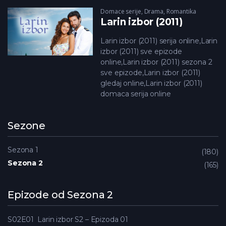
Domace serije
,
Drama
,
Romantika
Larin izbor (2011)
Larin izbor (2011) serija online,Larin
izbor (2011) sve epizode
online,Larin izbor (2011) sezona 2
sve epizode,Larin izbor (2011)
gledaj online,Larin izbor (2011)
domaca serija online
Sezone
Sezona 1
180
Sezona 2
165
Epizode od Sezona 2
S02E01
Larin izbor S2 – Epizoda 01