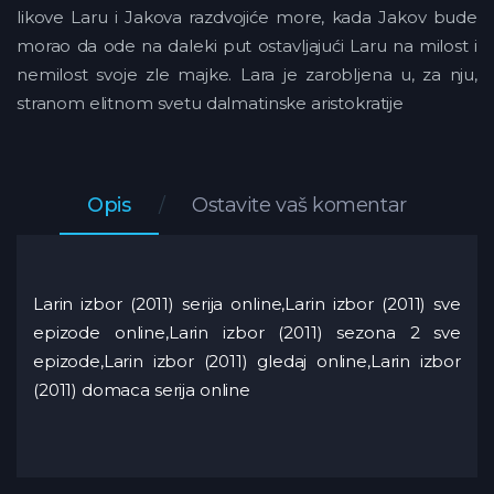
likove Laru i Jakova razdvojiće more, kada Jakov bude
morao da ode na daleki put ostavljajući Laru na milost i
nemilost svoje zle majke. Lara je zarobljena u, za nju,
stranom elitnom svetu dalmatinske aristokratije
Opis
Ostavite vaš komentar
Larin izbor (2011) serija online,Larin izbor (2011) sve
epizode online,Larin izbor (2011) sezona 2 sve
epizode,Larin izbor (2011) gledaj online,Larin izbor
(2011) domaca serija online