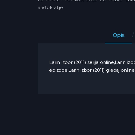
aristokratije
Opis
Larin izbor (2011) serija online,Larin i
epizode,Larin izbor (2011) gledaj online