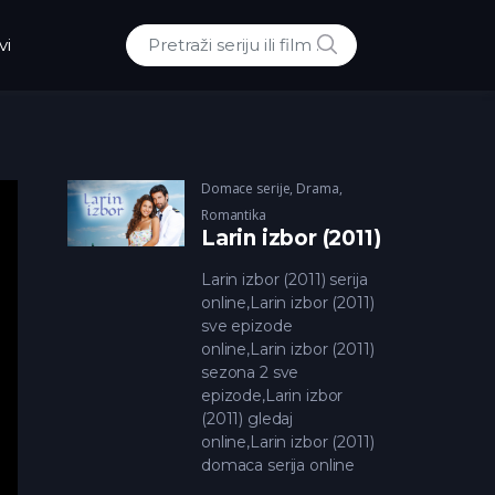
POTRAZI
vi
Traži:
Domace serije
,
Drama
,
Romantika
Larin izbor (2011)
Larin izbor (2011) serija
online,Larin izbor (2011)
sve epizode
online,Larin izbor (2011)
sezona 2 sve
epizode,Larin izbor
(2011) gledaj
online,Larin izbor (2011)
domaca serija online