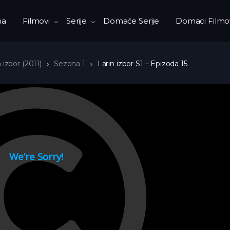
na
Filmovi
Serije
Domaće Serije
Domaci Filmo
 izbor (2011)
Sezona 1
Larin izbor S1 – Epizoda 15