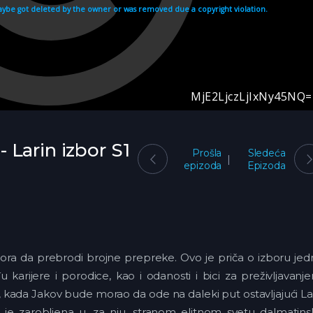
 - Larin izbor S1
Prošla
Sledeća
epizoda
Epizoda
mora da prebrodi brojne prepreke. Ovo je priča o izboru je
arijere i porodice, kao i odanosti i bici za preživljavanj
, kada Jakov bude morao da ode na daleki put ostavljajući L
a je zarobljena u, za nju, stranom elitnom svetu dalmatin