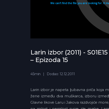
Larin izbor (2011) - S01E15
– Epizoda 15
45min
Dodao: 12.12.2011
Larin izbor je napeta ljubavna priča koja 
žene između dva muškarca, izboru između k
Glavne likove Laru i Jakova razdvojiće more
na milost i nemilost svoje zle majke. Lar