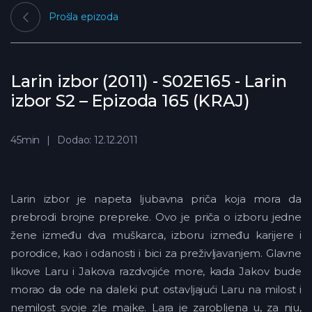
Prošla epizoda
Larin izbor (2011) - S02E165 - Larin
izbor S2 – Epizoda 165 (KRAJ)
45min
Dodao: 12.12.2011
Larin izbor je napeta ljubavna priča koja mora da
prebrodi brojne prepreke. Ovo je priča o izboru jedne
žene između dva muškarca, izboru između karijere i
porodice, kao i odanosti i bici za preživljavanjem. Glavne
likove Laru i Jakova razdvojiće more, kada Jakov bude
morao da ode na daleki put ostavljajući Laru na milost i
nemilost svoje zle majke. Lara je zarobljena u, za nju,